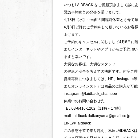
いつもLAIDBACK をご愛顧頂きまして誠
緊急事態宣言の発令を受けまして、
4月8日【水】～当面の間臨時休業とさせて
4月8日以降にご予約をして頂いているお客
上げます。
ご予約のキャンセルに関しまして4月8日に
またインターネットやアプリからご予約頂い
ますと幸いです。
大切なお客様、大切なスタッフ
の健康と安全を考えての決断です。何卒ご理
営業再開につきましては、HP、Instagra
またオンラインストアは商品のご購入が可能
instagram @laidback_shampoo
休業中のお問い合わせ先
TEL:03-6416-1262【11時～17時】
mail: laidback.daikanyama@gmail.co.jp
LINE@ laidback
この事態を皆で乗り越え、私達LAIDBAC
てご来店頂ける日が来ることを願っておりま