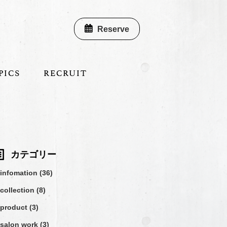
Reserve
PICS
RECRUIT
カテゴリー
infomation (36)
collection (8)
product (3)
salon work (3)